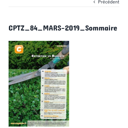
Précédent
MON COMPTE
CPTZ_84_MARS-2019_Sommaire
PANIER
STUDORIA