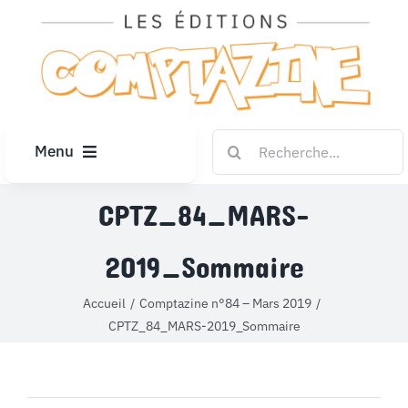
Passer
au
contenu
Rechercher:
Menu
ACCUEIL
CPTZ_84_MARS-
2019_Sommaire
ARTICLES
Accueil
Comptazine n°84 – Mars 2019
DIPLÔMES
CPTZ_84_MARS-2019_Sommaire
LE KIOSQUE