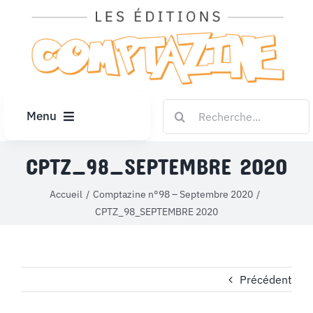
Passer
au
contenu
Rechercher:
Menu
ACCUEIL
CPTZ_98_SEPTEMBRE 2020
Accueil
Comptazine n°98 – Septembre 2020
ARTICLES
CPTZ_98_SEPTEMBRE 2020
DIPLÔMES
Précédent
LE KIOSQUE