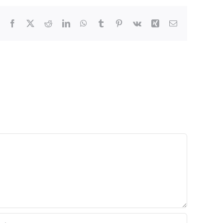
Facebook
X
Reddit
LinkedIn
WhatsApp
Tumblr
Pinterest
Vk
Xing
Email