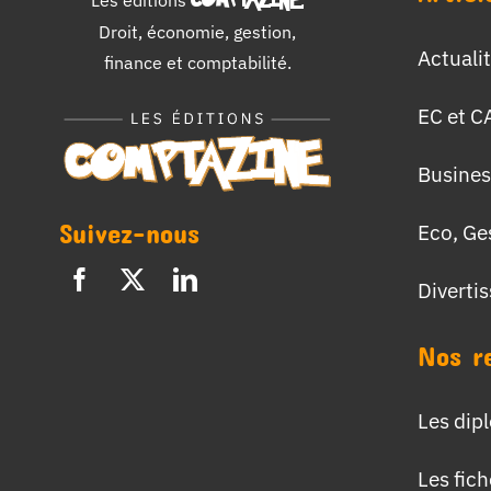
Les éditions
COMPTAZINE
.
Droit, économie, gestion,
Actuali
finance et comptabilité.
EC et C
Busines
Suivez-nous
Eco, Ge
Diverti
Nos r
Les dip
Les fic