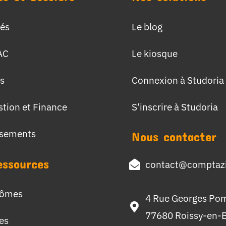
tés
Le blog
AC
Le kiosque
s
Connexion à Studoria
stion et Finance
S’inscrire à Studoria
ssements
Nous contacter
essources
contact@comptazi
lômes
4 Rue Georges Po
77680 Roissy-en-B
hes