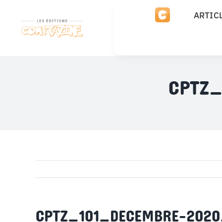
Passer
ARTIC
au
contenu
CPTZ_
CPTZ_101_DECEMBRE-2020