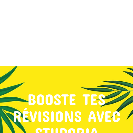
MON COMPTE
PANIER
STUDORIA
BOOSTE TES
RÉVISIONS AVEC
STUDORIA