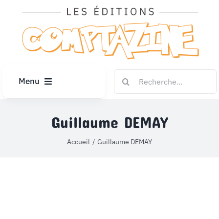
Passer
au
contenu
Rechercher:
Menu
ACCUEIL
Guillaume DEMAY
ARTICLES
Accueil
Guillaume DEMAY
DIPLÔMES
LE KIOSQUE