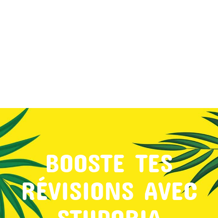
MON COMPTE
PANIER
STUDORIA
BOOSTE TES
RÉVISIONS AVEC
STUDORIA