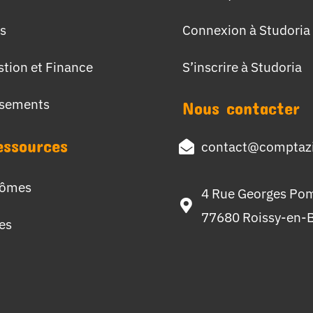
s
Connexion à Studoria
stion et Finance
S’inscrire à Studoria
ssements
Nous contacter
essources
contact@comptazi
lômes
4 Rue Georges Po
77680 Roissy-en-B
hes