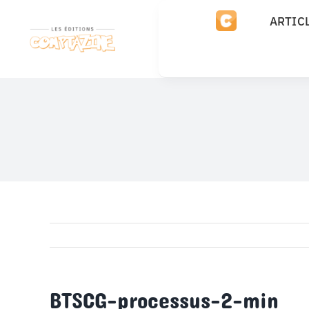
Passer
ARTIC
au
contenu
BTSCG-processus-2-min