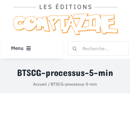
Passer
au
contenu
Rechercher:
Menu
ACCUEIL
BTSCG-processus-5-min
ARTICLES
Accueil
BTSCG-processus-5-min
DIPLÔMES
LE KIOSQUE