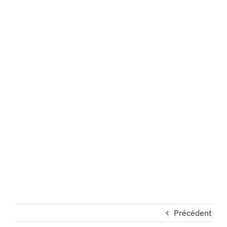
MON COMPTE
PANIER
STUDORIA
Précédent