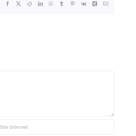
Facebook
X
Reddit
LinkedIn
WhatsApp
Tumblr
Pinterest
Vk
Xing
Email