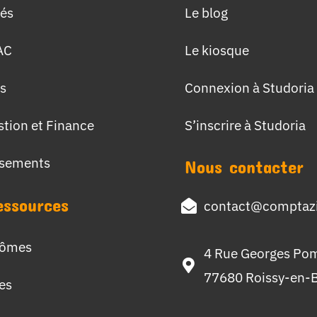
tés
Le blog
AC
Le kiosque
s
Connexion à Studoria
stion et Finance
S’inscrire à Studoria
ssements
Nous contacter
essources
contact@comptazi
lômes
4 Rue Georges Po
77680 Roissy-en-B
hes