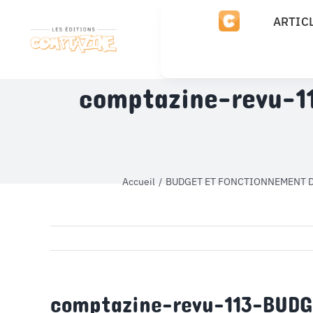
Passer
ARTIC
au
contenu
comptazine-revu-
Accueil
BUDGET ET FONCTIONNEMENT D
comptazine-revu-113-BU