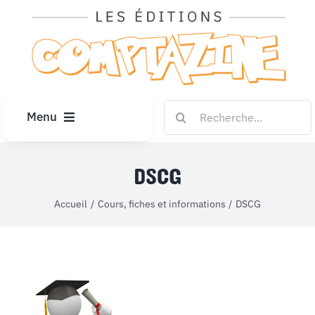
Passer
au
contenu
Rechercher:
Menu
ACCUEIL
DSCG
ARTICLES
Accueil
Cours, fiches et informations
DSCG
DIPLÔMES
LE KIOSQUE