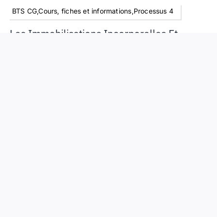
BTS CG,Cours, fiches et informations,Processus 4
Les Immobilisations Incorporelles Et
Corporelles, Les Définitions – Cours BTS
CG
Les entreprises qui réalisent un inventaire en fin
d’exercice comptable doivent ensuite le valoriser et
l’enregistrer en comptabilité. C’est une écriture
d’inventaire passée au moment de l’établissement du
bilan.
Au début de l’exercice comptable, la société présente
des à-nouveaux. Ce report à nouveau est la valorisation
des stocks au 31/12/N-1.
Lire La Suite