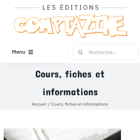
Passer
au
contenu
Rechercher:
Menu
ACCUEIL
Cours, fiches et
informations
ARTICLES
Accueil
Cours, fiches et informations
DIPLÔMES
LE KIOSQUE