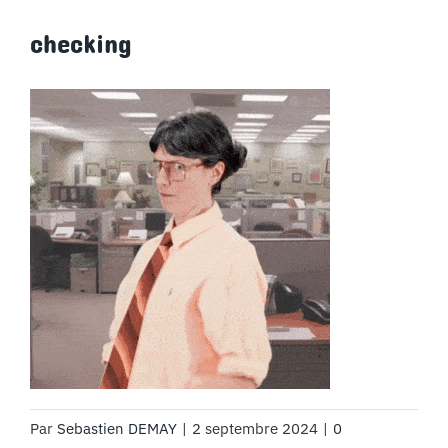
MON COMPTE
checking
PANIER
STUDORIA
Par
Sebastien DEMAY
|
2 septembre 2024
|
0