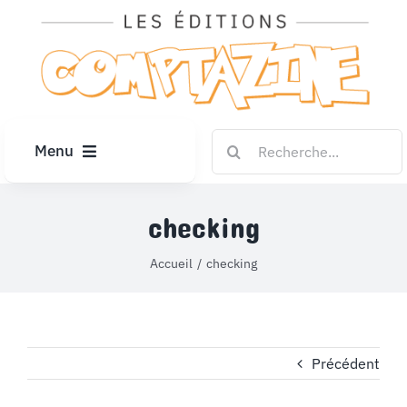
Passer
au
contenu
Rechercher:
Menu
ACCUEIL
checking
ARTICLES
Accueil
checking
DIPLÔMES
Précédent
LE KIOSQUE