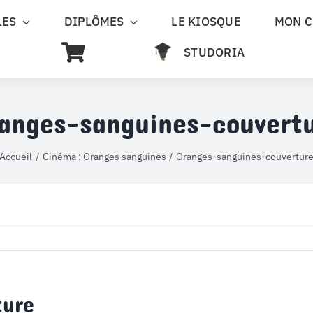
LES
DIPLÔMES
LE KIOSQUE
MON 
STUDORIA
anges-sanguines-couvert
Accueil
Cinéma : Oranges sanguines
Oranges-sanguines-couvertur
ture