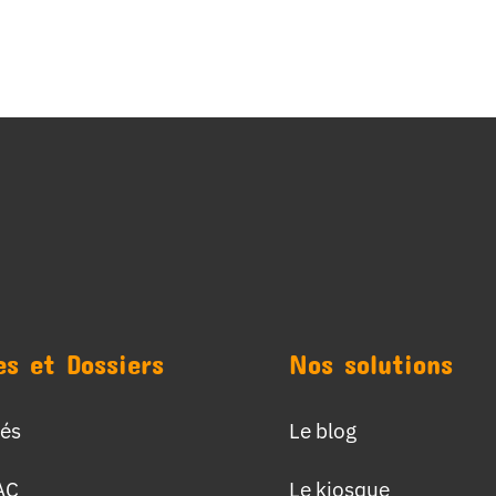
es et Dossiers
Nos solutions
tés
Le blog
AC
Le kiosque