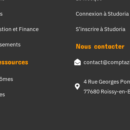
s
Connexion à Studoria
stion et Finance
S’inscrire à Studoria
ssements
Nous contacter
essources
contact@comptazi
lômes
4 Rue Georges Po
77680 Roissy-en-B
hes