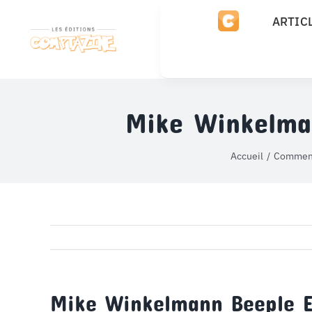
Passer
ARTIC
au
contenu
Mike Winkelman
Accueil
Comment 
Mike Winkelmann Beeple Ev