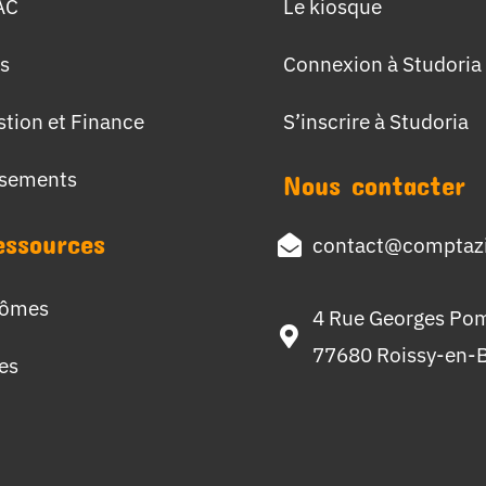
AC
Le kiosque
s
Connexion à Studoria
stion et Finance
S’inscrire à Studoria
ssements
Nous contacter
essources
contact@comptazi
lômes
4 Rue Georges Po
77680 Roissy-en-B
hes