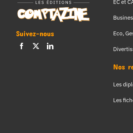
EC et C
Busines
Suivez-nous
Eco, Ge
Diverti
Nos r
Les dip
Les fic