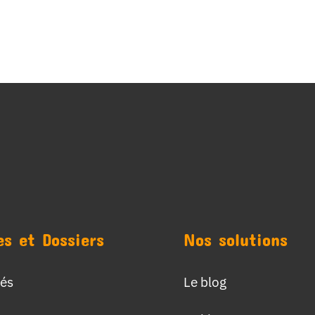
es et Dossiers
Nos solutions
tés
Le blog