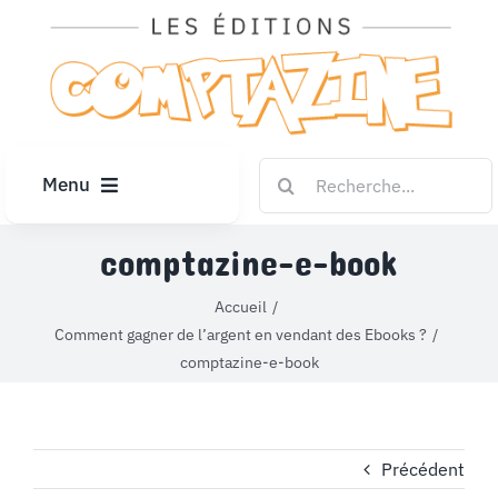
Passer
au
contenu
Rechercher:
Menu
ACCUEIL
comptazine-e-book
Accueil
ARTICLES
Comment gagner de l’argent en vendant des Ebooks ?
comptazine-e-book
DIPLÔMES
LE KIOSQUE
Précédent