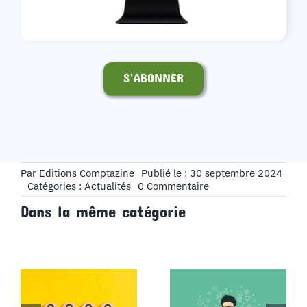
S’ABONNER
Par
Editions Comptazine
Publié le : 30 septembre 2024
on
Catégories :
Actualités
0 Commentaire
Cours
Dans la même catégorie
BTS
CG
:
Votre
plateforme
d’apprentissage
complète
pour