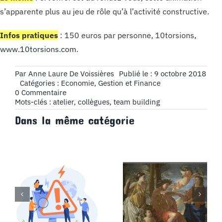
s’apparente plus au jeu de rôle qu’à l’activité constructive.
Infos pratiques
: 150 euros par personne, 10torsions,
www.10torsions.com
.
Par
Anne Laure De Voissières
Publié le : 9 octobre 2018
Catégories :
Economie, Gestion et Finance
on
0 Commentaire
Créer
Mots-clés :
atelier
,
collègues
,
team building
un
Dans la même catégorie
atelier
Team
Building