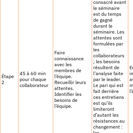
consacré avant
le séminaire
est du temps
de gagné
durant le
séminaire. Les
attentes sont
formulées par
les
Faire
collaborateurs
connaissance
; les besoins
avec les
résultent de
E
membres de
45 à 60 min
l’analyse faite
i
Étape
l’équipe.
pour chaque
par le leader.
a
2
Recueillir leurs
collaborateur
Le pari qui est
m
attentes.
fait derrière
l
Identifier les
ces entretiens
besoins de
est qu’ils
l’équipe.
limiteront
d’autant les
résistances au
changement :
les