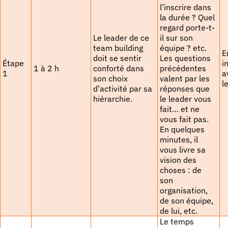
l’inscrire dans
la durée ? Quel
regard porte-t-
Le leader de ce
il sur son
team building
équipe ? etc.
E
doit se sentir
Les questions
Étape
i
1 à 2 h
conforté dans
précédentes
1
a
son choix
valent par les
l
d’activité par sa
réponses que
hiérarchie.
le leader vous
fait… et ne
vous fait pas.
En quelques
minutes, il
vous livre sa
vision des
choses : de
son
organisation,
de son équipe,
de lui, etc.
Le temps