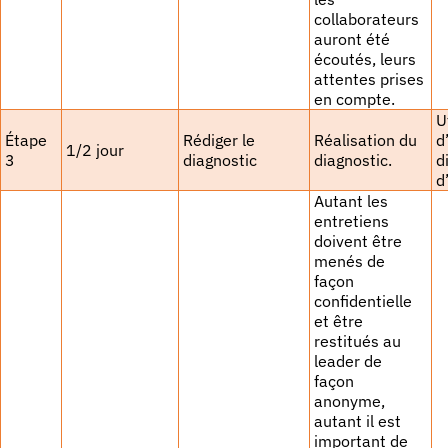
collaborateurs
auront été
écoutés, leurs
attentes prises
en compte.
U
Étape
Rédiger le
Réalisation du
d
1/2 jour
3
diagnostic
diagnostic.
d
d
Autant les
entretiens
doivent être
menés de
façon
confidentielle
et être
restitués au
leader de
façon
anonyme,
autant il est
important de