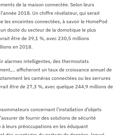
ements de la maison connectée. Selon leurs
l’année 2018. Un chiffre révélateur, qui serait
ue les enceintes connectées, à savoir le HomePod
cun doute du secteur de la domotique le plus
rait être de 39,1 %, avec 230,5 millions
llions en 2018.
ir alarmes intelligentes, des thermostats
ent,… afficheront un taux de croissance annuel de
 notamment les caméras connectées ou les serrures
rait être de 27,3 %, avec quelque 244,9 millions de
onsommateurs concernant l’installation d’objets
assurer de fournir des solutions de sécurité
e à leurs préoccupations en les éduquant
ujet des avantages du partage de données, lequel