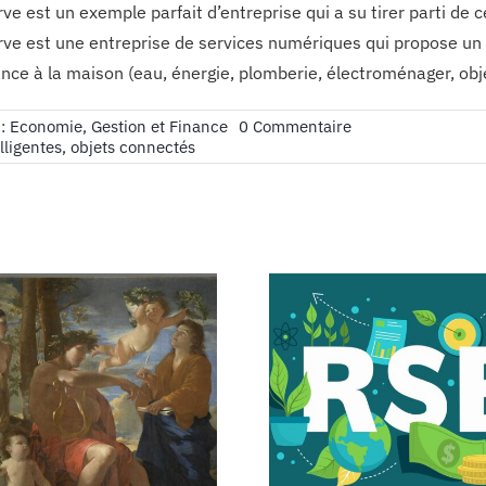
e est un exemple parfait d’entreprise qui a su tirer parti de 
e est une entreprise de services numériques qui propose un g
ance à la maison (eau, énergie, plomberie, électroménager, obj
on
 :
Economie, Gestion et Finance
0 Commentaire
Des
lligentes
,
objets connectés
nouvelles
du
secteur
de
la
domotique