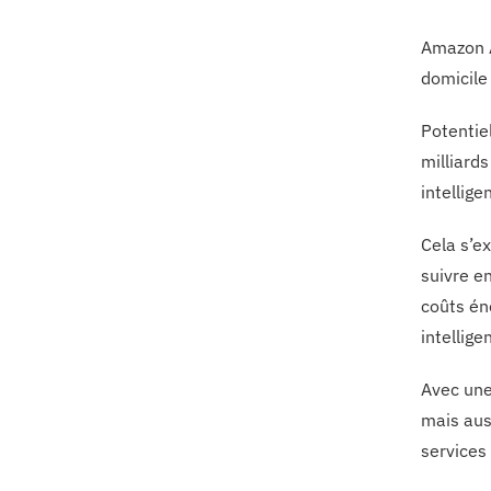
Amazon A
domicile 
Potentie
milliard
intellige
Cela s’e
suivre e
coûts én
intellige
Avec une
mais aus
services