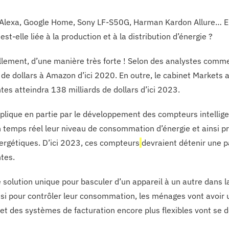
lexa, Google Home, Sony LF-S50G, Harman Kardon Allure… En 
est-elle liée à la production et à la distribution d’énergie ?
llement, d’une manière très forte ! Selon des analystes comm
s de dollars à Amazon d’ici 2020. En outre, le cabinet Market
ntes atteindra 138 milliards de dollars d’ici 2023.
xplique en partie par le développement des compteurs intellig
n temps réel leur niveau de consommation d’énergie et ainsi p
ergétiques. D’ici 2023, ces compteurs
devraient détenir une 
ntes.
 solution unique pour basculer d’un appareil à un autre dans 
si pour contrôler leur consommation, les ménages vont avoir un
 et des systèmes de facturation encore plus flexibles vont se 