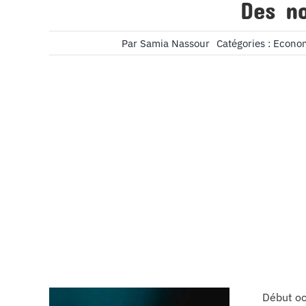
Des no
Par
Samia Nassour
Catégories :
Econom
Début oc