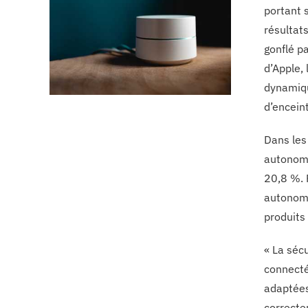
portant 
résultats
gonflé p
d’Apple,
dynamiqu
d’encein
Dans les
autonome
20,8 %. 
autonome
produits
« La séc
connecté
adaptées
correcte