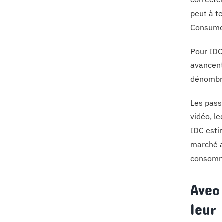
peut à t
Consumer
Pour IDC
avancent
dénombre
Les pass
vidéo, l
IDC esti
marché a
consomma
Avec
leur