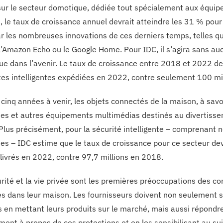
sur le secteur domotique, dédiée tout spécialement aux équip
, le taux de croissance annuel devrait atteindre les 31 % pour 
ar les nombreuses innovations de ces derniers temps, telles q
 l’Amazon Echo ou le Google Home. Pour IDC, il s’agira sans au
e dans l’avenir. Le taux de croissance entre 2018 et 2022 dev
tes intelligentes expédiées en 2022, contre seulement 100 mi
 cinq années à venir, les objets connectés de la maison, à savo
s et autres équipements multimédias destinés au divertissem
Plus précisément, pour la sécurité intelligente – comprenant
s – IDC estime que le taux de croissance pour ce secteur dev
 livrés en 2022, contre 97,7 millions en 2018.
urité et la vie privée sont les premières préoccupations des c
s dans leur maison. Les fournisseurs doivent non seulement s’
 en mettant leurs produits sur le marché, mais aussi répondr
ment à propos de ces protections et en les sensibilisant au s