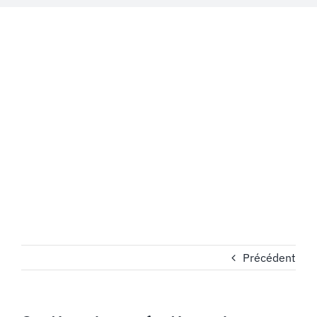
MON COMPTE
PANIER
STUDORIA
Précédent