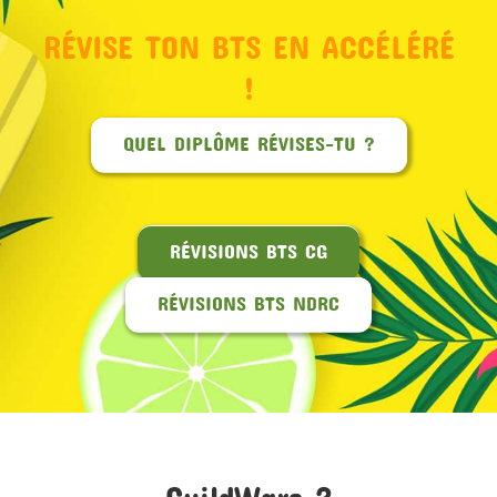
RÉVISE TON BTS EN ACCÉLÉRÉ
MON COMPTE
!
PANIER
QUEL DIPLÔME RÉVISES-TU ?
STUDORIA
RÉVISIONS BTS CG
RÉVISIONS BTS NDRC