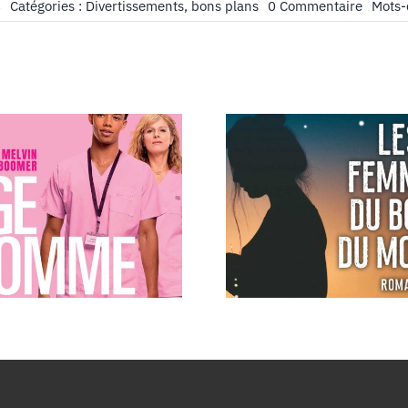
on
8
Catégories :
Divertissements, bons plans
0 Commentaire
Mots-
Jeu
video
:
11-
11:
Memori
Retold