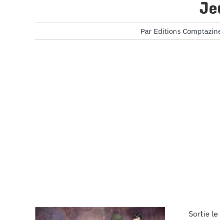
Je
Par
Editions Comptazin
Sortie le