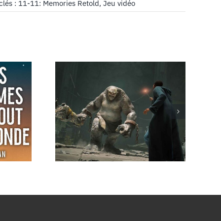
clés :
11-11: Memories Retold
,
Jeu vidéo
es