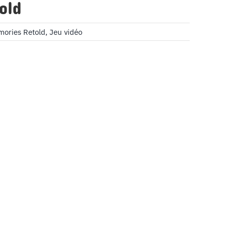
old
mories Retold
,
Jeu vidéo