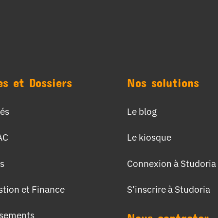
es et Dossiers
Nos solutions
tés
Le blog
AC
Le kiosque
s
Connexion à Studoria
stion et Finance
S’inscrire à Studoria
ssements
Nous contacter