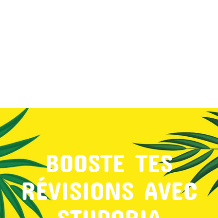
MON COMPTE
PANIER
STUDORIA
BOOSTE TES
RÉVISIONS AVEC
STUDORIA