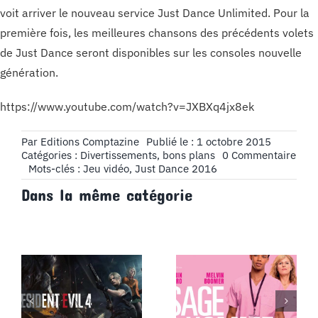
voit arriver le nouveau service Just Dance Unlimited. Pour la
première fois, les meilleures chansons des précédents volets
de Just Dance seront disponibles sur les consoles nouvelle
génération.
https://www.youtube.com/watch?v=JXBXq4jx8ek
Par
Editions Comptazine
Publié le : 1 octobre 2015
on
Catégories :
Divertissements, bons plans
0 Commentaire
Jeu
Mots-clés :
Jeu vidéo
,
Just Dance 2016
vide
Dans la même catégorie
:
Just
Dan
201