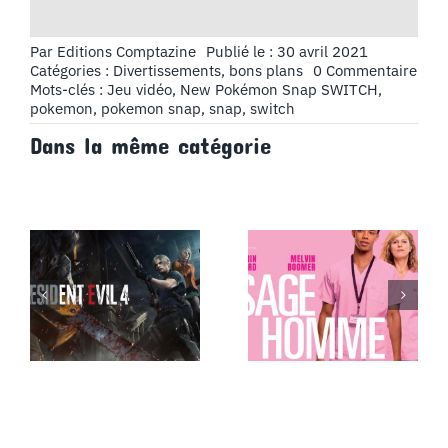
Par
Editions Comptazine
Publié le : 30 avril 2021
on
Catégories :
Divertissements, bons plans
0 Commentaire
Jeu
Mots-clés :
Jeu vidéo
,
New Pokémon Snap SWITCH
,
vide
pokemon
,
pokemon snap
,
snap
,
switch
:
Dans la même catégorie
New
Pok
Sna
SWI