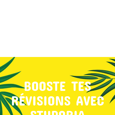
MON COMPTE
PANIER
STUDORIA
BOOSTE TES
RÉVISIONS AVEC
STUDORIA