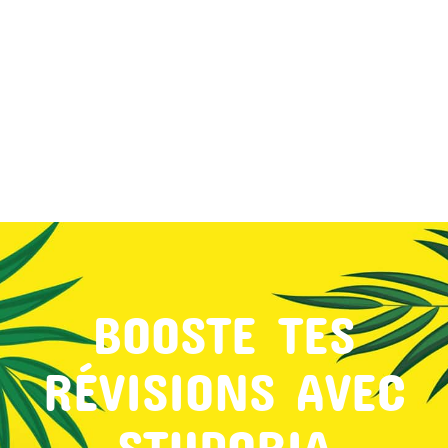
MON COMPTE
PANIER
STUDORIA
BOOSTE TES
RÉVISIONS AVEC
STUDORIA