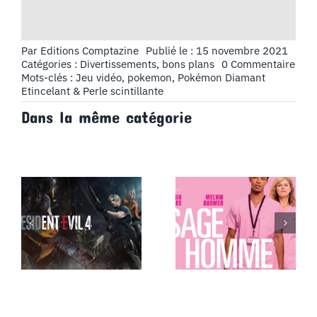
Par
Editions Comptazine
Publié le : 15 novembre 2021
on
Catégories :
Divertissements, bons plans
0 Commentaire
Jeu
Mots-clés :
Jeu vidéo
,
pokemon
,
Pokémon Diamant
vide
Etincelant & Perle scintillante
:
Dans la même catégorie
Pok
Dia
Etin
&
Perl
scint