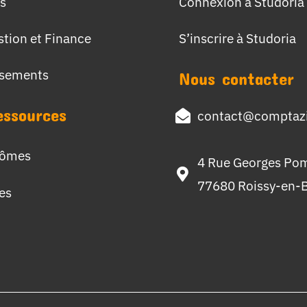
s
Connexion à Studoria
stion et Finance
S’inscrire à Studoria
ssements
Nous contacter
essources
contact@comptazi
lômes
4 Rue Georges Po
77680 Roissy-en-B
hes