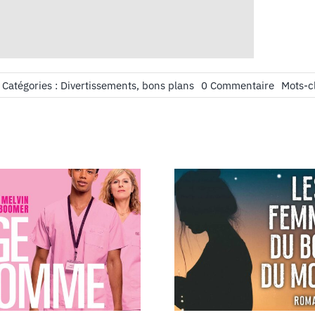
on
Catégories :
Divertissements, bons plans
0 Commentaire
Mots-c
Jeu
video
:
The
Crew