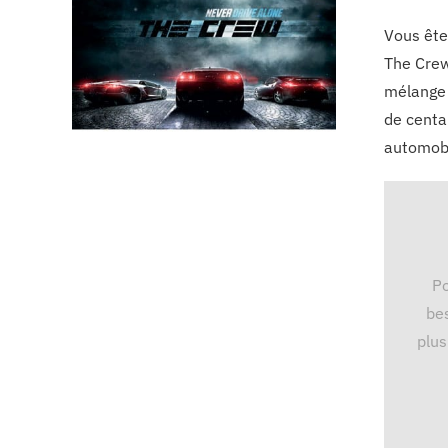
Vous ête
The Crew
mélange 
de centa
automobil
Po
bes
plus