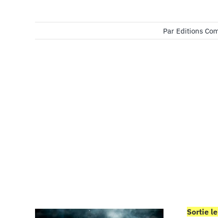
Par
Editions Co
Sortie l