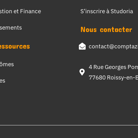
stion et Finance
S’inscrire à Studoria
ssements
Nous contacter
essources
contact@comptazi
lômes
4 Rue Georges Po
77680 Roissy-en-B
hes