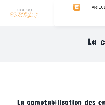
Passer
ARTIC
au
contenu
La c
La comptabilisation des e