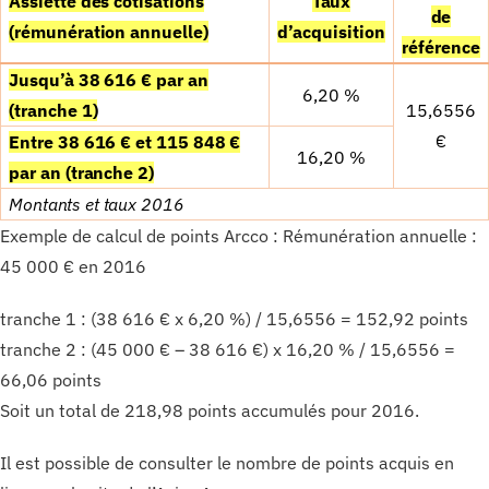
Assiette des cotisations
Taux
de
(r
é
mun
é
ration annuelle)
d’acquisition
r
é
f
é
rence
Jusqu’
à
38 616
€
par an
6,20 %
(tranche 1)
15,6556
€
Entre 38 616
€
et 115 848
€
16,20 %
par an (tranche 2)
Montants et taux 2016
Exemple de calcul de points Arcco : Rémunération annuelle :
45 000 € en 2016
tranche 1 : (38 616 € x 6,20 %) / 15,6556 = 152,92 points
tranche 2 : (45 000 € – 38 616 €) x 16,20 % / 15,6556 =
66,06 points
Soit un total de 218,98 points accumulés pour 2016.
Il est possible de consulter le nombre de points acquis en