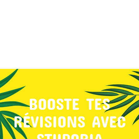
MON COMPTE
PANIER
STUDORIA
BOOSTE TES
RÉVISIONS AVEC
STUDORIA