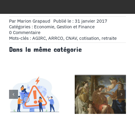
Par
Marion Grapaud
Publié le : 31 janvier 2017
Catégories :
Economie, Gestion et Finance
on
0 Commentaire
La
Mots-clés :
AGIRC
,
ARRCO
,
CNAV
,
cotisation
,
retraite
retraite
Dans la même catégorie
complémentaire