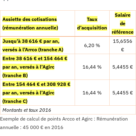
Salaire
Assiette des cotisations
Taux
de
(r
é
mun
é
ration annuelle)
d’acquisition
r
é
f
é
rence
Jusqu’
à
38 616
€
par an,
15,6556
6,20 %
vers
é
s
à
l’Arrco (tranche A)
€
Entre 38 616
€
et 154 464
€
par an, vers
é
s
à
l’Agirc
16,44 %
5,4455
€
(tranche B)
Entre 154 464
€
et 308 928
€
par an, vers
é
s
à
l’Agirc
16,44 %
5,4455
€
(tranche C)
Montants et taux 2016
Exemple de calcul de points Arcco et Agirc : Rémunération
annuelle : 45 000 € en 2016