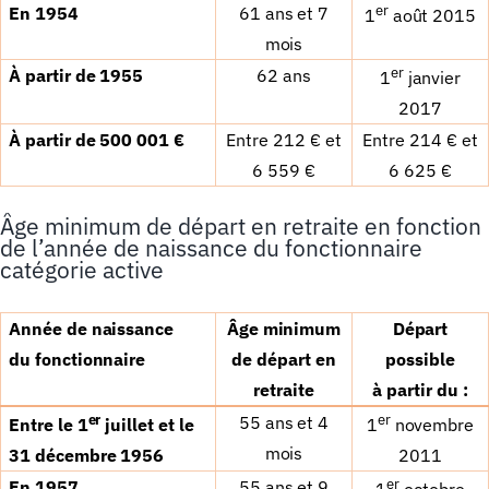
er
En 1954
61 ans et 7
1
ao
û
t 2015
mois
er
À
partir de 1955
62 ans
1
janvier
2017
À
partir de 500 001
€
Entre 212
€
et
Entre 214
€
et
6 559
€
6 625
€
Âge minimum de départ en retraite en fonction
de l’année de naissance du fonctionnaire
catégorie active
Ann
é
e de naissance
Â
ge minimum
D
é
part
du
fonctionnaire
de d
é
part en
possible
retraite
à
partir
du
:
er
er
55 ans et 4
Entre le 1
juillet et le
1
novembre
mois
31 d
é
cembre 1956
2011
er
En 1957
55 ans et 9