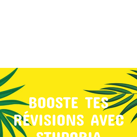
MON COMPTE
PANIER
STUDORIA
BOOSTE TES
RÉVISIONS AVEC
STUDORIA