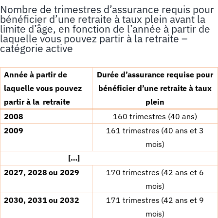
Nombre de trimestres d’assurance requis pour
bénéficier d’une retraite à taux plein avant la
limite d’âge, en fonction de l’année à partir de
laquelle vous pouvez partir à la retraite –
catégorie active
Ann
é
e
à
partir de
Dur
é
e d’assurance requise pour
laquelle vous pouvez
b
é
n
é
ficier d’une retraite
à
taux
partir
à
la
retraite
plein
2008
160 trimestres (40 ans)
2009
161 trimestres (40 ans et 3
mois)
[…]
2027, 2028 ou 2029
170 trimestres (42 ans et 6
mois)
2030, 2031 ou 2032
171 trimestres (42 ans et 9
mois)