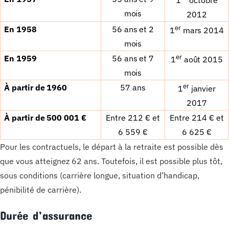
1
octobre
mois
2012
er
En 1958
56 ans et 2
1
mars 2014
mois
er
En 1959
56 ans et 7
1
ao
û
t 2015
mois
er
À
partir de 1960
57 ans
1
janvier
2017
À
partir de 500 001
€
Entre 212
€
et
Entre 214
€
et
6 559
€
6 625
€
Pour les contractuels, le départ à la retraite est possible dès
que vous atteignez 62 ans. Toutefois, il est possible plus tôt,
sous conditions (carrière longue, situation d’handicap,
pénibilité de carrière).
Durée d’assurance