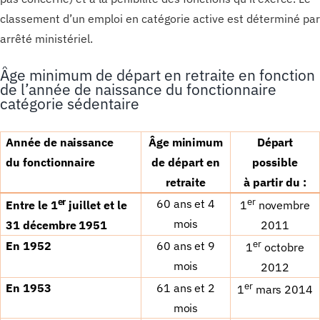
classement d’un emploi en catégorie active est déterminé par
arrêté ministériel.
Âge minimum de départ en retraite en fonction
de l’année de naissance du fonctionnaire
catégorie sédentaire
Ann
é
e de naissance
Â
ge minimum
D
é
part
du
fonctionnaire
de d
é
part en
possible
retraite
à
partir
du
:
er
er
60 ans et 4
Entre le 1
juillet et le
1
novembre
mois
31
d
é
cembre 1951
2011
er
En 1952
60 ans et 9
1
octobre
mois
2012
er
En 1953
61 ans et 2
1
mars 2014
mois