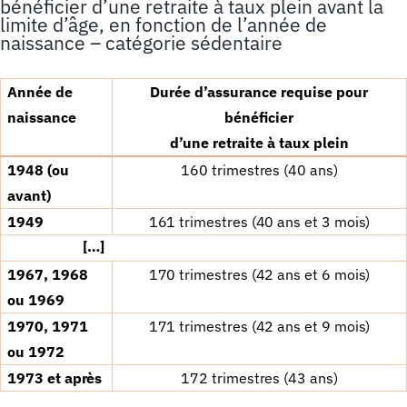
bénéficier d’une retraite à taux plein avant la
limite d’âge, en fonction de l’année de
naissance – catégorie sédentaire
Ann
é
e de
Dur
é
e d
’
assurance requise pour
naissance
b
é
n
é
ficier
d
’
une
retraite
à
taux plein
1948 (ou
160 trimestres (40 ans)
avant)
1949
161 trimestres (40 ans et 3 mois)
[…]
1967, 1968
170 trimestres (42 ans et 6 mois)
ou 1969
1970, 1971
171 trimestres (42 ans et 9 mois)
ou 1972
1973 et apr
è
s
172 trimestres (43 ans)