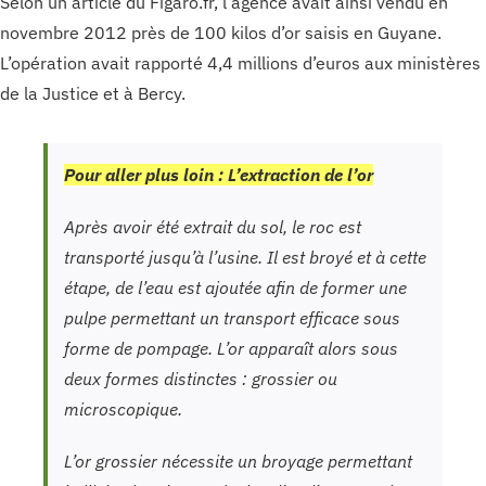
Selon un article du Figaro.fr, l’agence avait ainsi vendu en
novembre 2012 près de 100 kilos d’or saisis en Guyane.
L’opération avait rapporté 4,4 millions d’euros aux ministères
de la Justice et à Bercy.
Pour aller plus loin : L’extraction de l’or
Après avoir été extrait du sol, le roc est
transporté jusqu’à l’usine. Il est broyé et à cette
étape, de l’eau est ajoutée afin de former une
pulpe permettant un transport efficace sous
forme de pompage. L’or apparaît alors sous
deux formes distinctes : grossier ou
microscopique.
L’or grossier nécessite un broyage permettant