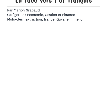
La ruée vers l’Or français
Par
Marion Grapaud
Catégories :
Economie, Gestion et Finance
Mots-clés :
extraction
,
france
,
Guyane
,
mine
,
or