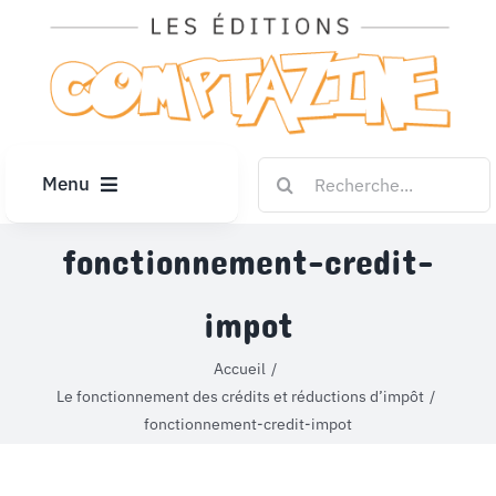
Passer
au
contenu
Rechercher:
Menu
ACCUEIL
fonctionnement-credit-
impot
ARTICLES
Accueil
DIPLÔMES
Le fonctionnement des crédits et réductions d’impôt
fonctionnement-credit-impot
LE KIOSQUE