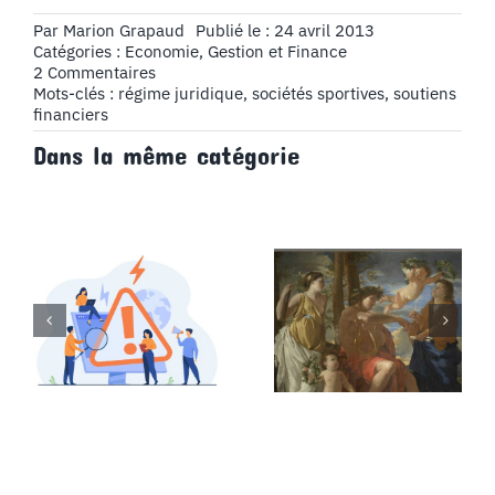
Par
Marion Grapaud
Publié le : 24 avril 2013
Catégories :
Economie, Gestion et Finance
on
2 Commentaires
Le
Mots-clés :
régime juridique
,
sociétés sportives
,
soutiens
régime
financiers
juridique
Dans la même catégorie
des
sociétés
sportives
et
leurs
soutiens
financiers