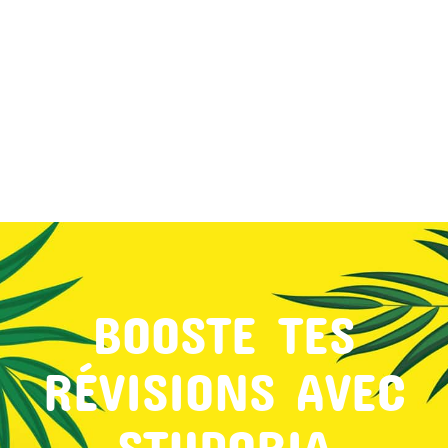
MON COMPTE
PANIER
STUDORIA
BOOSTE TES
RÉVISIONS AVEC
STUDORIA