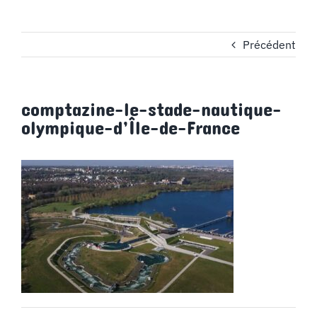
MON COMPTE
Précédent
PANIER
comptazine-le-stade-nautique-
STUDORIA
olympique-d’Île-de-France