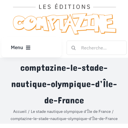
Passer
au
contenu
Rechercher:
Menu
ACCUEIL
comptazine-le-stade-
nautique-olympique-d’Île-
ARTICLES
de-France
DIPLÔMES
Accueil
Le stade nautique olympique d’Île de France
comptazine-le-stade-nautique-olympique-d’Île-de-France
LE KIOSQUE