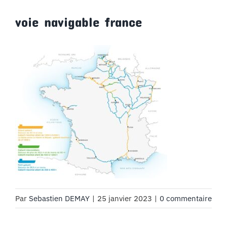
MON COMPTE
voie navigable france
PANIER
STUDORIA
Par
Sebastien DEMAY
|
25 janvier 2023
|
0 commentaire