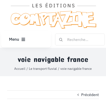
Passer
au
contenu
Rechercher:
Menu
ACCUEIL
voie navigable france
ARTICLES
Accueil
Le transport fluvial
voie navigable france
DIPLÔMES
Précédent
LE KIOSQUE