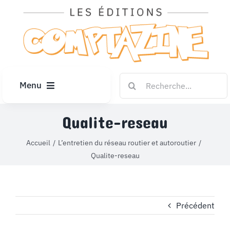
Passer
au
contenu
Rechercher:
Menu
ACCUEIL
Qualite-reseau
Accueil
L’entretien du réseau routier et autoroutier
ARTICLES
Qualite-reseau
DIPLÔMES
Précédent
LE KIOSQUE