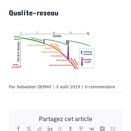
MON COMPTE
Qualite-reseau
PANIER
STUDORIA
Par
Sebastien DEMAY
|
5 août 2019
|
0 commentaire
Partagez cet article
Facebook
X
Reddit
LinkedIn
WhatsApp
Tumblr
Pinterest
Vk
Xing
Email