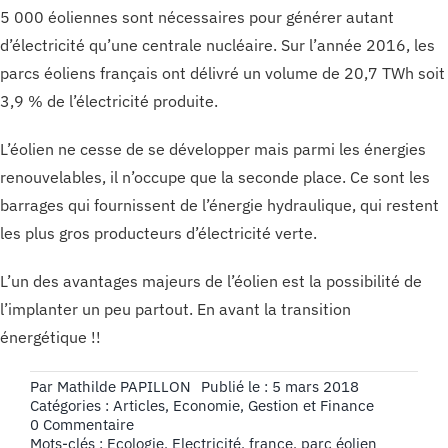
5 000 éoliennes sont nécessaires pour générer autant
d’électricité qu’une centrale nucléaire. Sur l’année 2016, les
parcs éoliens français ont délivré un volume de 20,7 TWh soit
3,9 % de l’électricité produite.
L’éolien ne cesse de se développer mais parmi les énergies
renouvelables, il n’occupe que la seconde place. Ce sont les
barrages qui fournissent de l’énergie hydraulique, qui restent
les plus gros producteurs d’électricité verte.
L’un des avantages majeurs de l’éolien est la possibilité de
l’implanter un peu partout. En avant la transition
énergétique !!
Par
Mathilde PAPILLON
Publié le : 5 mars 2018
Catégories :
Articles
,
Economie, Gestion et Finance
on
0 Commentaire
L’éolien
Mots-clés :
Ecologie
,
Electricité
,
france
,
parc éolien