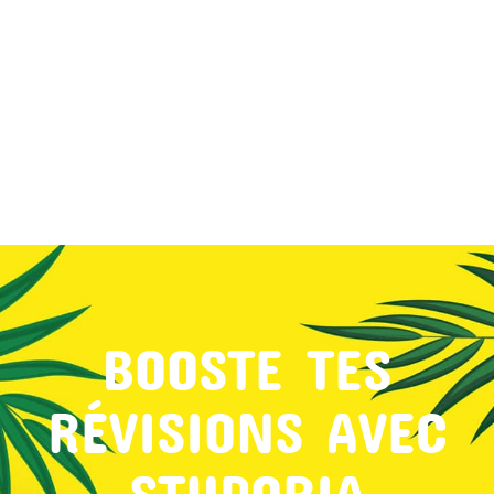
MON COMPTE
PANIER
STUDORIA
BOOSTE TES
RÉVISIONS AVEC
STUDORIA