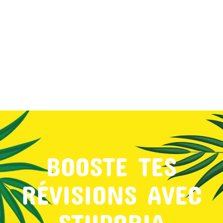
MON COMPTE
PANIER
STUDORIA
BOOSTE TES
RÉVISIONS AVEC
STUDORIA