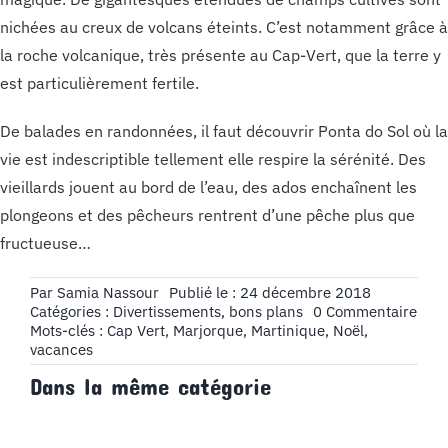
nichées au creux de volcans éteints. C’est notamment grâce à
la roche volcanique, très présente au Cap-Vert, que la terre y
est particulièrement fertile.
De balades en randonnées, il faut découvrir Ponta do Sol où la
vie est indescriptible tellement elle respire la sérénité. Des
vieillards jouent au bord de l’eau, des ados enchaînent les
plongeons et des pêcheurs rentrent d’une pêche plus que
fructueuse…
Par
Samia Nassour
Publié le : 24 décembre 2018
on
Catégories :
Divertissements, bons plans
0 Commentaire
Les
Mots-clés :
Cap Vert
,
Marjorque
,
Martinique
,
Noël
,
dest
vacances
idéa
Dans la même catégorie
pour
pass
Noël
au