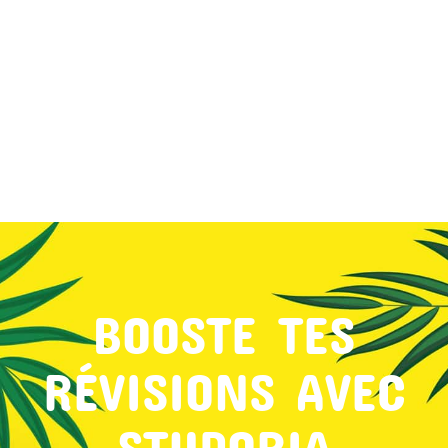
MON COMPTE
PANIER
STUDORIA
BOOSTE TES
RÉVISIONS AVEC
STUDORIA