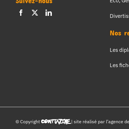
Suivez-nous
Eco, Ge
Diverti
Nos r
Les dip
Les fic
© Copyright
COMPTAZINE
| site réalisé par l’
agence d