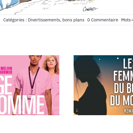
on
1
Catégories :
Divertissements, bons plans
0 Commentaire
Mots-
Livre
à
Lire
:
Astérix
et
le
Griffon