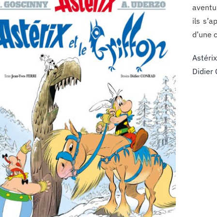
aventu
ils s’
d’une c
Astéri
Didier