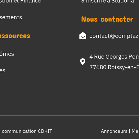
stion et Finance
S’inscrire à Studoria
ssements
Nous contacter
essources
contact@comptazi
lômes
4 Rue Georges Po
77680 Roissy-en-B
hes
e communication CDKIT
Annonceurs
|
Men