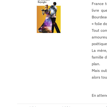
France t
livre qu
Bourdeau
« folie d
Tout com
amoureu
poétique,
La mère,
famille 
plan.
Mais oubl
alors tou
En atten