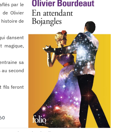
flés par le
 de Olivier
 histoire de
 qui dansent
t magique,
entraine sa
is au second
 fils feront
€60