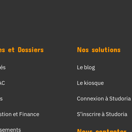
es et Dossiers
Nos solutions
tés
Le blog
AC
Le kiosque
s
Connexion à Studoria
stion et Finance
S’inscrire à Studoria
ssements
Nous contacter