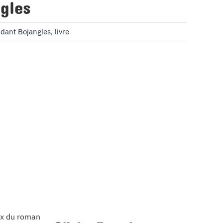
gles
ndant Bojangles
,
livre
rix du roman