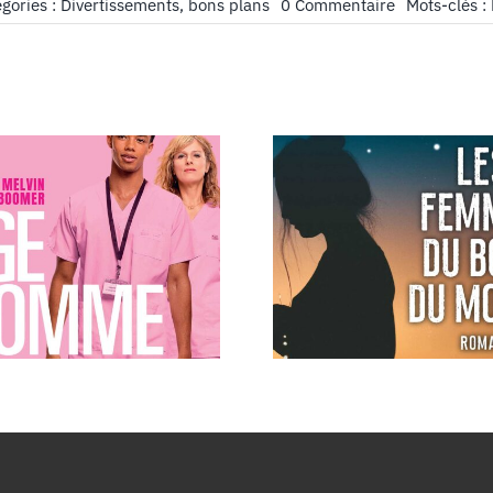
on
gories :
Divertissements, bons plans
0 Commentaire
Mots-clés :
Livre
à
Lire
:
En
attendant
Bojangles