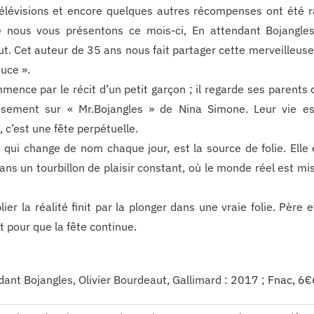
élévisions et encore quelques autres récompenses ont été ra
e nous vous présentons ce mois-ci, En attendant Bojangles
t. Cet auteur de 35 ans nous fait partager cette merveilleuse
ouce ».
mence par le récit d’un petit garçon ; il regarde ses parents
sement sur « Mr.Bojangles » de Nina Simone. Leur vie es
 c’est une fête perpétuelle.
 qui change de nom chaque jour, est la source de folie. Elle 
dans un tourbillon de plaisir constant, où le monde réel est m
ier la réalité finit par la plonger dans une vraie folie. Père et
t pour que la fête continue.
dant Bojangles, Olivier Bourdeaut, Gallimard : 2017 ;
Fnac, 6