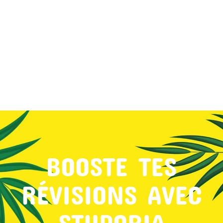
MON COMPTE
PANIER
STUDORIA
BOOSTE TES
RÉVISIONS AVEC
STUDORIA