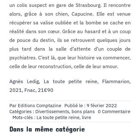
un colis suspect en gare de Strasbourg. Il rencontre
alors, grâce à son chien, Capucine. Elle est venue
récupérer sa valise oubliée et la bombe se cache en
réalité dans son cœur. Grâce au hasard et à un coup
de pouce du destin, ils se retrouvent quelques jours
plus tard dans la salle d’attente d’un couple de
psychiatres. C’est là, que leur histoire va commencer,
celle de leur reconstruction, celle de leur amour.
Agnès Ledig, La toute petite reine, Flammarion,
2021, Fnac, 21€90
Par
Editions Comptazine
Publié le : 9 février 2022
on
Catégories :
Divertissements, bons plans
0 Commentaire
Livr
Mots-clés :
La toute petite reine
,
livre
à
Dans la même catégorie
Lire
: