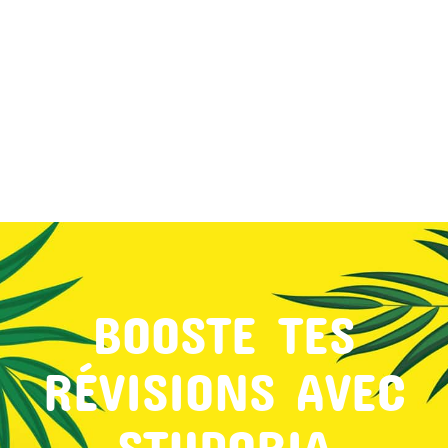
MON COMPTE
PANIER
STUDORIA
BOOSTE TES
RÉVISIONS AVEC
STUDORIA