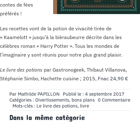
contes de fées
préférés !
Les recettes vont de la potion de vivacité tirée de
« Kaamelott » jusqu’à la bièraubeurre décrite dans les
célèbres roman « Harry Potter ». Tous les mondes de
l’imaginaire y sont réunis pour notre plus grand plaisir.
Le livre des potions
par Gastronogeek, Thibaut Villanova,
Stéphanie Simbo, Hachette cuisine ; 2015,
Fnac 24,90 €
Par
Mathilde PAPILLON
Publié le : 4 septembre 2017
on
Catégories :
Divertissements, bons plans
0 Commentaire
Livr
Mots-clés :
Le livre des potions
,
livre
à
Dans la même catégorie
Lire
:
Le
livre