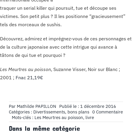
traquer un serial killer qui poursuit, tue et découpe ses
victimes. Son petit plus ? Il les positionne “gracieusement”
tels des morceaux de sushis.
Découvrez, admirez et imprégnez-vous de ces personnages et
de la culture japonaise avec cette intrigue qui avance à
tâtons de qui tue et pourquoi ?
Les Meurtres au poisson
, Suzanne Visser, Noir sur Blanc ;
2001 ;
Fnac 21,19€
Par
Mathilde PAPILLON
Publié le : 1 décembre 2016
on
Catégories :
Divertissements, bons plans
0 Commentaire
Livr
Mots-clés :
Les Meurtres au poisson
,
livre
à
Dans la même catégorie
Lire