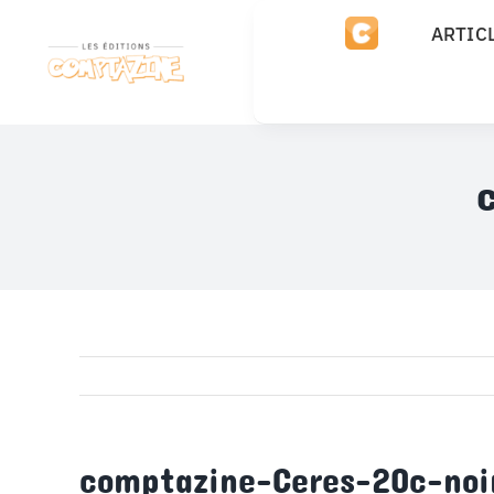
Passer
ARTIC
au
contenu
comptazine-Ceres-20c-noi