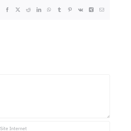
Facebook
X
Reddit
LinkedIn
WhatsApp
Tumblr
Pinterest
Vk
Xing
Email