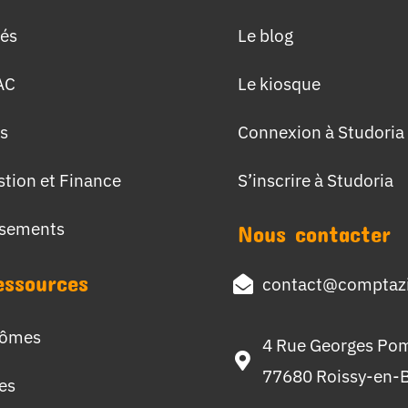
tés
Le blog
AC
Le kiosque
s
Connexion à Studoria
stion et Finance
S’inscrire à Studoria
ssements
Nous contacter
essources
contact@comptazi
lômes
4 Rue Georges Po
77680 Roissy-en-B
hes