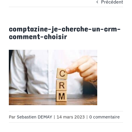
Précédent
MON COMPTE
comptazine-je-cherche-un-crm-
PANIER
comment-choisir
STUDORIA
Par
Sebastien DEMAY
|
14 mars 2023
|
0 commentaire