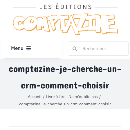
Passer
au
contenu
Rechercher:
Menu
ACCUEIL
comptazine-je-cherche-un-
crm-comment-choisir
ARTICLES
Accueil
Livre à Lire : Ne m’oublie pas
DIPLÔMES
comptazine-je-cherche-un-crm-comment-choisir
LE KIOSQUE