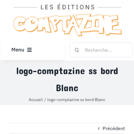
Passer
au
contenu
Rechercher:
Menu
ACCUEIL
logo-comptazine ss bord
Blanc
ARTICLES
Accueil
logo-comptazine ss bord Blanc
DIPLÔMES
LE KIOSQUE
Précédent