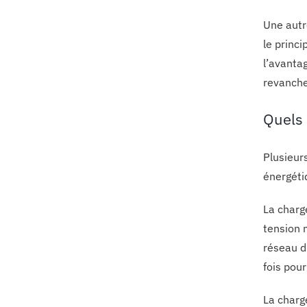
Une autr
le princ
l’avanta
revanche,
Quels 
Plusieur
énergéti
La charg
tension 
réseau d’
fois pour
La charg