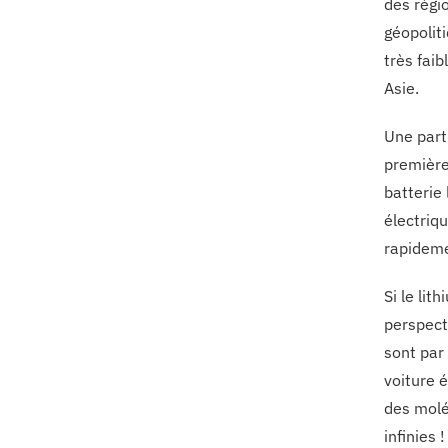
des régi
géopolit
très fai
Asie.
Une part
première
batterie 
électriq
rapideme
Si le lit
perspect
sont par
voiture 
des molé
infinies !