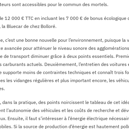
teurs sont accessibles pour le commun des mortels.
 de 12 000 € TTC en incluant les 7 000 € de bonus écologique 
 la Bluecar de chez Bolloré.
ie, c’est une bonne nouvelle pour l’environnement, puisque la 
te avancée pour atténuer le niveau sonore des agglomérations.
re de transport diminuer grâce à deux points essentiels. Premi
ts carburants actuels. Deuxièmement, l’entretien des voitures é
ée supporte moins de contraintes techniques et connaît trois fo
ies les vidanges régulières et plus important encore, les véhic
es.
 dans la pratique, des points noircissent le tableau de cet idéa
tent l’autonomie des véhicules et les coûts de recherche et d
x. Ensuite, il faut s’intéresser à l’énergie électrique nécessair
biles. Si la source de production d’énergie est hautement pollu