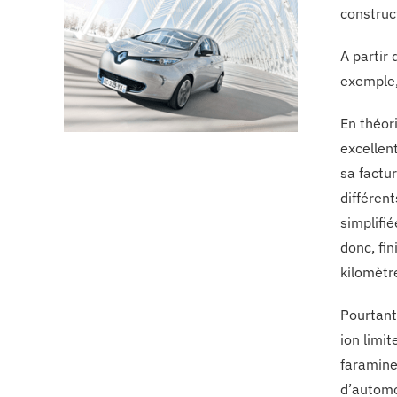
construc
A partir
exemple,
En théor
excellen
sa factu
différen
simplifi
donc, fin
kilomètr
Pourtant,
ion limi
faramineu
d’automo