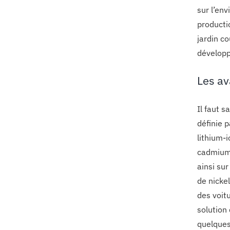
sur l’en
producti
jardin c
développ
Les av
Il faut s
définie 
lithium-
cadmium 
ainsi su
de nicke
des voit
solution 
quelques