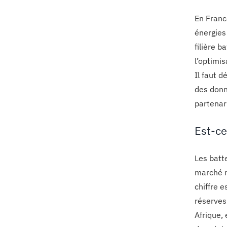
En Franc
énergies
filière 
l’optimi
Il faut 
des donn
partenar
Est-ce
Les batt
marché m
chiffre 
réserves
Afrique, 