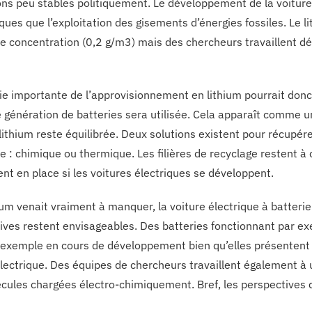
ons peu stables politiquement. Le développement de la voiture
iques que l’exploitation des gisements d’énergies fossiles. Le 
ble concentration (0,2 g/m3) mais des chercheurs travaillent dé
ie importante de l’approvisionnement en lithium pourrait donc
 génération de batteries sera utilisée. Cela apparaît comme u
lithium reste équilibrée. Deux solutions existent pour récupére
ue : chimique ou thermique. Les filières de recyclage restent à
nt en place si les voitures électriques se développent.
hium venait vraiment à manquer, la voiture électrique à batteri
ives restent envisageables. Des batteries fonctionnant par e
 exemple en cours de développement bien qu’elles présentent 
électrique. Des équipes de chercheurs travaillent également à 
cules chargées électro-chimiquement. Bref, les perspectives 