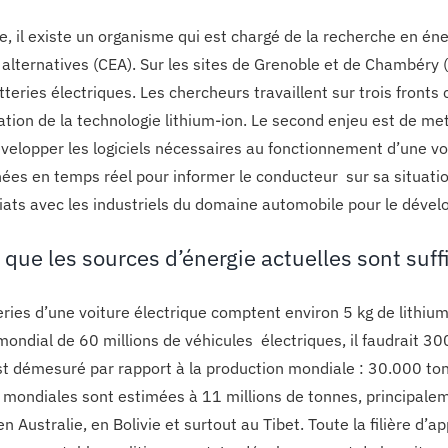
e, il existe un organisme qui est chargé de la recherche en én
 alternatives (CEA). Sur les sites de Grenoble et de Chambéry 
batteries électriques. Les chercheurs travaillent sur trois fro
sation de la technologie lithium-ion. Le second enjeu est de me
développer les logiciels nécessaires au fonctionnement d’une v
ées en temps réel pour informer le conducteur sur sa situation.
iats avec les industriels du domaine automobile pour le dével
 que les sources d’énergie actuelles sont suf
eries d’une voiture électrique comptent environ 5 kg de lithium
ondial de 60 millions de véhicules électriques, il faudrait 30
est démesuré par rapport à la production mondiale : 30.000 to
 mondiales sont estimées à 11 millions de tonnes, principale
en Australie, en Bolivie et surtout au Tibet. Toute la filière d