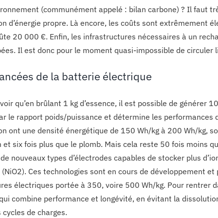
vironnement (communément appelé : bilan carbone) ? Il faut tr
on d’énergie propre. Là encore, les coûts sont extrêmement él
oûte 20 000 €. Enfin, les infrastructures nécessaires à un rec
ées. Il est donc pour le moment quasi-impossible de circuler 
ancées de la batterie électrique
avoir qu’en brûlant 1 kg d’essence, il est possible de générer 
par le rapport poids/puissance et détermine les performances d
ion ont une densité énergétique de 150 Wh/kg à 200 Wh/kg, soit
et six fois plus que le plomb. Mais cela reste 50 fois moins qu
r de nouveaux types d’électrodes capables de stocker plus d’
l (NiO2). Ces technologies sont en cours de développement et 
ures électriques portée à 350, voire 500 Wh/kg. Pour rentrer da
qui combine performance et longévité, en évitant la dissolution
 cycles de charges.