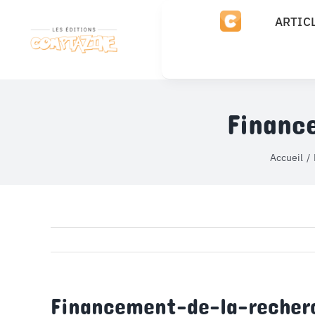
Passer
ARTIC
au
contenu
Financ
Accueil
Financement-de-la-recher