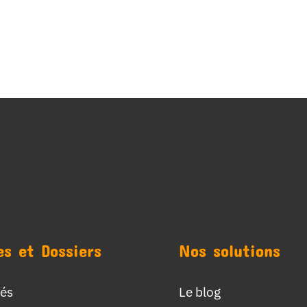
es et Dossiers
Nos solutions
tés
Le blog