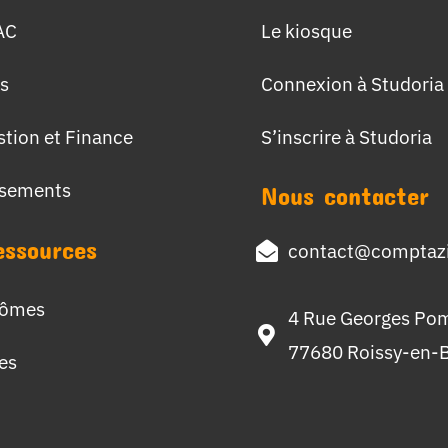
AC
Le kiosque
s
Connexion à Studoria
stion et Finance
S’inscrire à Studoria
ssements
Nous contacter
essources
contact@comptazi
lômes
4 Rue Georges Po
77680 Roissy-en-B
hes