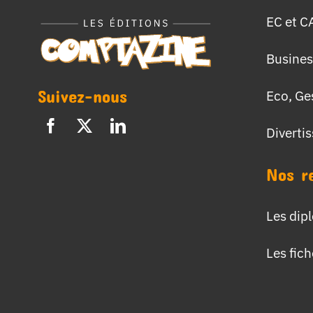
EC et C
Busines
Suivez-nous
Eco, Ge
Diverti
Nos r
Les dip
Les fic