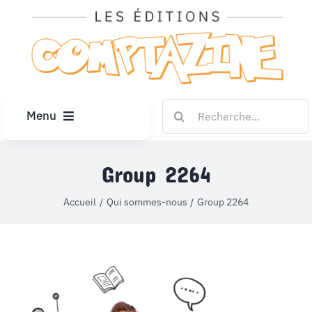
Passer
au
contenu
Rechercher:
Menu
ACCUEIL
Group 2264
ARTICLES
Accueil
Qui sommes-nous
Group 2264
DIPLÔMES
LE KIOSQUE